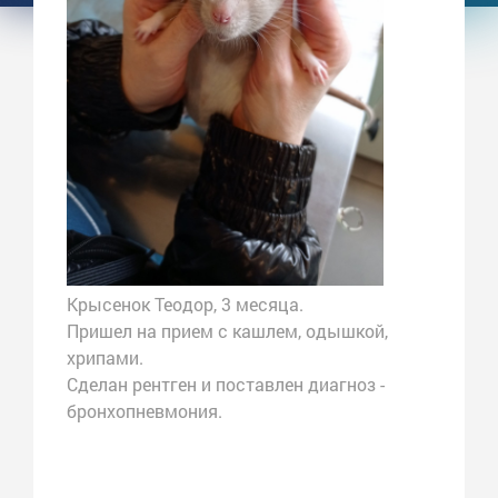
Крысенок Теодор, 3 месяца.
Пришел на прием с кашлем, одышкой,
хрипами.
Сделан рентген и поставлен диагноз -
бронхопневмония.