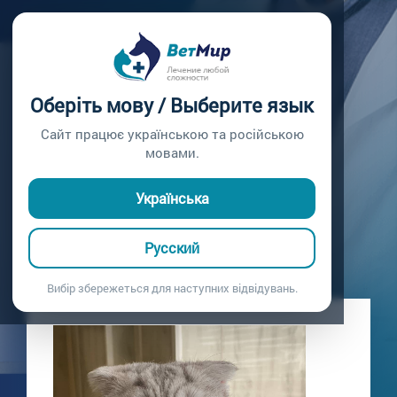
Главная /
Блог
ЕЖЕГОДНАЯ
Оберіть мову / Выберите язык
ВАКЦИНАЦИЯ
Сайт працює українською та російською
мовами.
Вакцинация от вирусных заболеваний
15.06.2021
Українська
Русский
Вибір збережеться для наступних відвідувань.