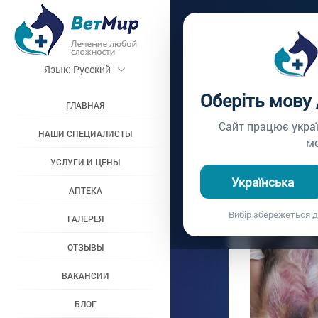
Главная /
Блог
Язык:
Русский
ГЕМА
Оберіть мову
Проведена кастрация
ГЛАВНАЯ
18.03.2021
Сайт працює укра
НАШИ СПЕЦИАЛИСТЫ
м
УСЛУГИ И ЦЕНЫ
Українська
АПТЕКА
Вибір збережеться д
ГАЛЕРЕЯ
ОТЗЫВЫ
ВАКАНСИИ
БЛОГ