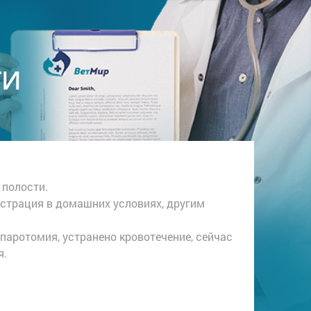
ТИ
 полости.
астрация в домашних условиях, другим
паротомия, устранено кровотечение, сейчас
я.