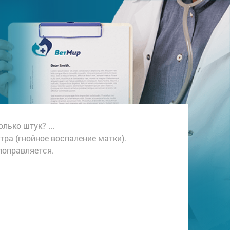
лько штук? ...
етра (гнойное воспаление матки).
поправляется.