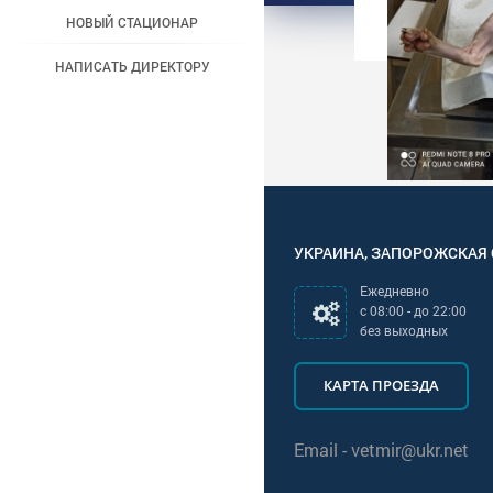
НОВЫЙ СТАЦИОНАР
НАПИСАТЬ ДИРЕКТОРУ
УКРАИНА
,
ЗАПОРОЖСКАЯ
Ежедневно
с
08:00
- до
22:00
без выходных
КАРТА ПРОЕЗДА
Email -
vetmir@ukr.net