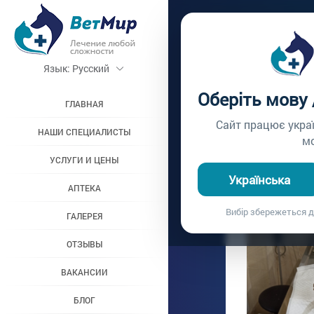
Главная /
Блог
Язык:
Русский
ПИОМ
Оберіть мову
Гнойное воспаление 
ГЛАВНАЯ
05.02.2021
Сайт працює укра
НАШИ СПЕЦИАЛИСТЫ
м
УСЛУГИ И ЦЕНЫ
Українська
АПТЕКА
Вибір збережеться д
ГАЛЕРЕЯ
ОТЗЫВЫ
ВАКАНСИИ
БЛОГ