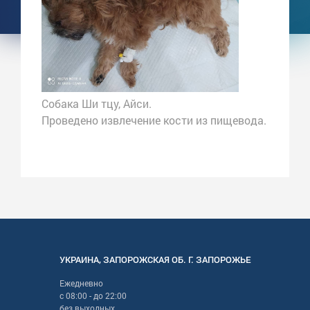
Собака Ши тцу, Айси.
Проведено извлечение кости из пищевода.
УКРАИНА
,
ЗАПОРОЖСКАЯ
ОБ. Г.
ЗАПОРОЖЬЕ
Ежедневно
с
08:00
- до
22:00
без выходных