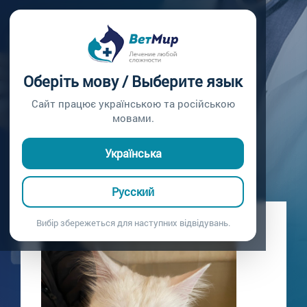
Главная /
Блог
КАСТРАЦИЯ
Оберіть мову / Выберите язык
Гетерохромия
Сайт працює українською та російською
18.03.2021
мовами.
Українська
Русский
Вибір збережеться для наступних відвідувань.