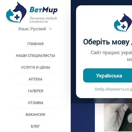
Главная /
Блог
Язык:
Русский
КАСТР
Оберіть мову
Плановая кастрация 
ГЛАВНАЯ
28.04.2021
Сайт працює укра
НАШИ СПЕЦИАЛИСТЫ
м
УСЛУГИ И ЦЕНЫ
Українська
АПТЕКА
Вибір збережеться д
ГАЛЕРЕЯ
ОТЗЫВЫ
ВАКАНСИИ
БЛОГ