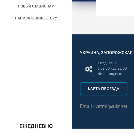
НОВЫЙ СТАЦИОНАР
НАПИСАТЬ ДИРЕКТОРУ
УКРАИНА
,
ЗАПОРОЖСКАЯ
Ежедневно
с
08:00
- до
22:00
без выходных
КАРТА ПРОЕЗДА
Email -
vetmir@ukr.net
ЕЖЕДНЕВНО