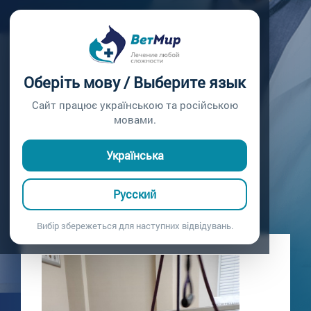
Главная /
Блог
КОНСУЛЬТАЦИЯ
Оберіть мову / Выберите язык
СТОМАТОЛОГА
Сайт працює українською та російською
мовами.
Эдисон и Шмыга
18.03.2021
Українська
Русский
Вибір збережеться для наступних відвідувань.