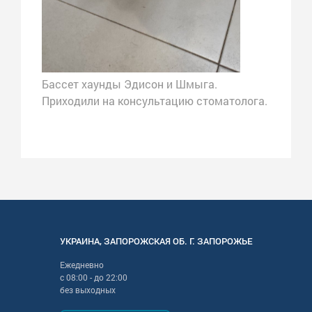
Бассет хаунды Эдисон и Шмыга.
Приходили на консультацию стоматолога.
УКРАИНА
,
ЗАПОРОЖСКАЯ
ОБ. Г.
ЗАПОРОЖЬЕ
Ежедневно
с
08:00
- до
22:00
без выходных