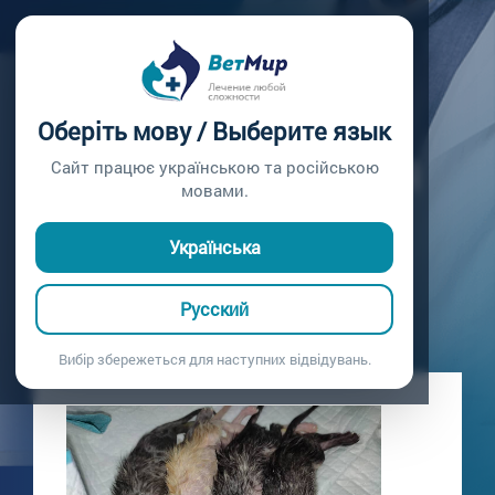
Главная /
Блог
НЕВОЗМОЖНОСТЬ
Оберіть мову / Выберите язык
РОДОРАЗРЕШЕНИЯ
Сайт працює українською та російською
мовами.
Поступила с невозможностью родоразрешения
15.06.2021
Українська
Русский
Вибір збережеться для наступних відвідувань.