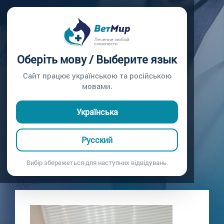
Главная /
Блог
ЛЕЧЕНИЕ
Оберіть мову / Выберите язык
КАРДИОГЕННОГО
Сайт працює українською та російською
мовами.
ОТЁКА ЛЁГКИХ
Українська
Симптомы тяжёлого дыхания, отечности всего тела
24.01.2021
Русский
Вибір збережеться для наступних відвідувань.