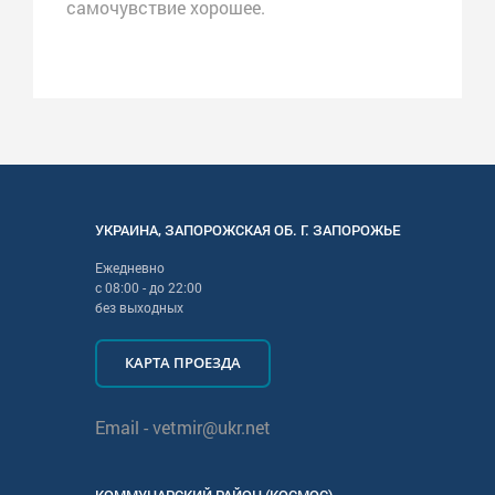
самочувствие хорошее.
УКРАИНА
,
ЗАПОРОЖСКАЯ
ОБ. Г.
ЗАПОРОЖЬЕ
Ежедневно
с
08:00
- до
22:00
без выходных
КАРТА ПРОЕЗДА
Email -
vetmir@ukr.net
КОММУНАРСКИЙ РАЙОН (КОСМОС)