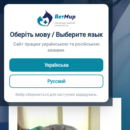
Главная /
Блог
ПЛАНОВАЯ
Оберіть мову / Выберите язык
КАСТРАЦИЯ
Сайт працює українською та російською
мовами.
Кардиологическое сопровождение
18.03.2021
Українська
Русский
Вибір збережеться для наступних відвідувань.