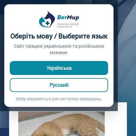
Главная /
Блог
ПЛАНОВАЯ
Оберіть мову / Выберите язык
СТЕРИЛИЗАЦИЯ
Сайт працює українською та російською
мовами.
Проведена плановая стерилизация
13.06.2021
Українська
Русский
Вибір збережеться для наступних відвідувань.