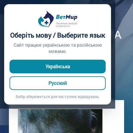
Главная /
Блог
СОБАКА ПРОКУСИЛА
Оберіть мову / Выберите язык
ЩЕКУ
Сайт працює українською та російською
мовами.
Собака прокусила щеку
16.01.2021
Українська
Русский
Вибір збережеться для наступних відвідувань.