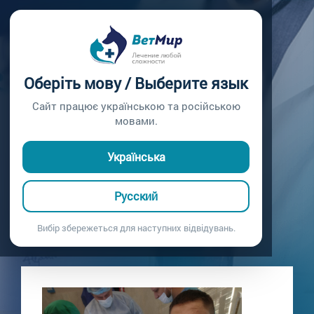
Главная /
Блог
РАЗРЫВ ПЕРЕДНЕЙ
Оберіть мову / Выберите язык
КРЕСТООБРАЗНОЙ
Сайт працює українською та російською
мовами.
СВЯЗКИ
Українська
Выполнена операция TWO
18.01.2021
Русский
Вибір збережеться для наступних відвідувань.