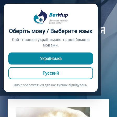
Главная /
Блог
СКАЛЬПИРОВАННАЯ
Оберіть мову / Выберите язык
РАНА НИЖНЕЙ
Сайт працює українською та російською
мовами.
ЧЕЛЮСТИ
Українська
Скальпированная рана нижней челюсти
16.01.2021
Русский
Вибір збережеться для наступних відвідувань.