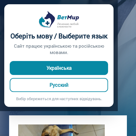
Главная /
Блог
УДАЛЕНИЕ МЯЧА
Оберіть мову / Выберите язык
ХИРУРГИЧЕСКИМ
Сайт працює українською та російською
мовами.
ПУТЕМ.
Українська
Удаление мяча хирургическим путем.
15.01.2021
Русский
Вибір збережеться для наступних відвідувань.