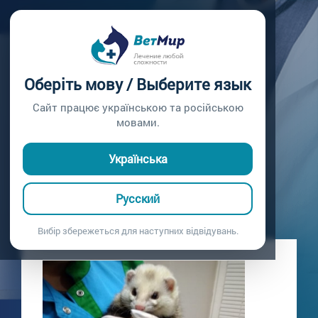
Главная /
Блог
ВАКЦИНАЦИЯ
Оберіть мову / Выберите язык
ХОРЬКА
Сайт працює українською та російською
мовами.
Плановая вакцинация Хорька
19.01.2021
Українська
Русский
Вибір збережеться для наступних відвідувань.