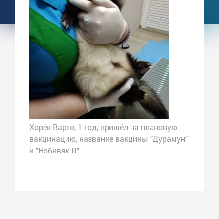
Хорëк Варго, 1 год, пришёл на плановую
вакцинацию, название вакцины "Дурамун"
и "Нобивак R"