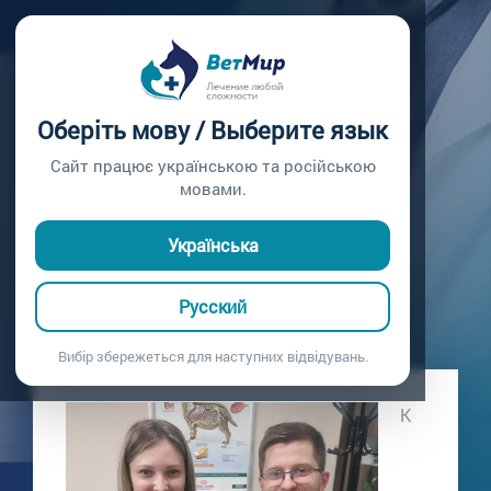
Главная /
Блог
ВАКЦИНАЦИЯ
Оберіть мову / Выберите язык
МОПСИКОВ
Сайт працює українською та російською
мовами.
К нам пришли 4 замечательных мопса
28.04.2021
Українська
Русский
Вибір збережеться для наступних відвідувань.
К