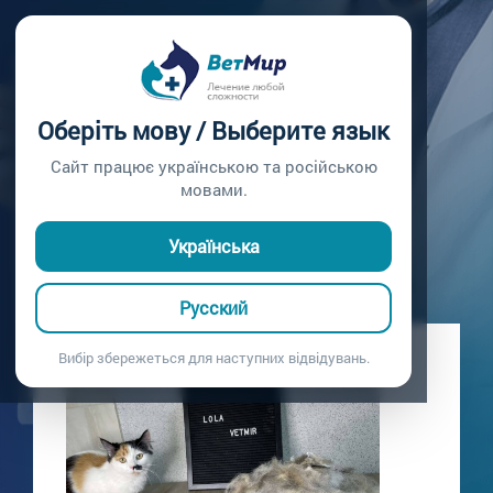
Главная /
Блог
ВЫЧЁСЫВАНИЕ
Оберіть мову / Выберите язык
Пришла к грумеру на вычёсывание
Сайт працює українською та російською
13.06.2021
мовами.
Українська
Русский
Вибір збережеться для наступних відвідувань.