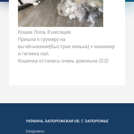
Кошка Лола, 8 месяцев.
Пришла к грумеру на
вычёсывание(быстрая линька) + маникюр
и гигиена лап.
Кошечка осталась очень довольна 😊😊
УКРАИНА
,
ЗАПОРОЖСКАЯ
ОБ. Г.
ЗАПОРОЖЬЕ
Ежедневно