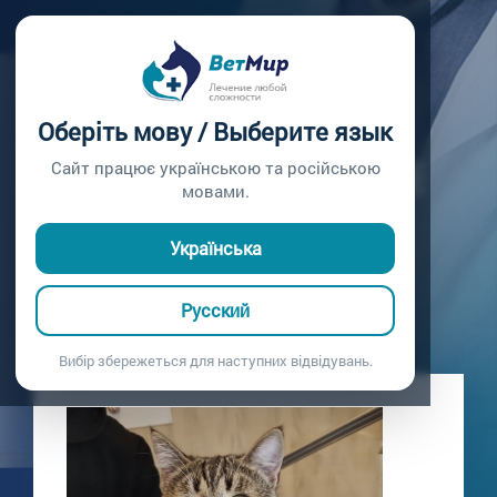
Главная /
Блог
ЖАЛОБЫ НА
Оберіть мову / Выберите язык
МОЧЕИСПУСКАНИЕ
Сайт працює українською та російською
мовами.
Поступил с жалобами на мочеиспускание
13.06.2021
Українська
Русский
Вибір збережеться для наступних відвідувань.