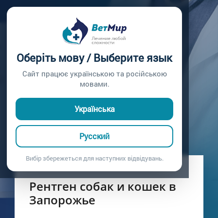
Главная /
Услуги и цены /
Рентген собак и кошек
РЕНТГЕН СОБАК И
Оберіть мову / Выберите язык
КОШЕК
Сайт працює українською та російською
мовами.
Цифровой рентген для животных в Запорожье
Українська
Русский
Вибір збережеться для наступних відвідувань.
Рентген собак и кошек в
Запорожье