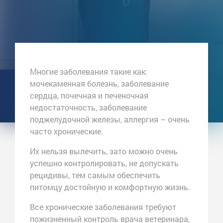
Многие заболевания такие как:
мочекаменная болезнь, заболевание
сердца, почечная и печеночная
недостаточность, заболевание
поджелудочной железы, аллергия – очень
часто хронические.
Их нельзя вылечить, зато можно очень
успешно контролировать, не допускать
рецидивы, тем самым обеспечить
питомцу достойную и комфортную жизнь.
Все хронические заболевания требуют
пожизненный контроль врача ветеринара,