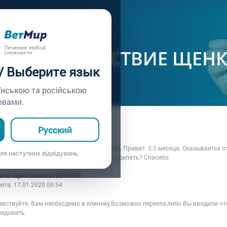
ачу /
Вопрос врачу №103
Е САМОЧУВСТВИЕ ЩЕН
 / Выберите язык
їнською та російською
овами.
ца: Виктория
Русский
7.01.2020 00:54
е. У нас щенок среднеазиатская овчарка. Привит. 3.5 месяца. Оказывается о
ля наступних відвідувань.
мпература 39.7. Пожалуйста скажите что делать? Спасибо.
рача: Врач клиники ВЕТМИР
вета:
17.01.2020 00:54
авствуйте. Вам необходимо в клинику.Возможно переела,либо Вы вводили чт
ледовать.