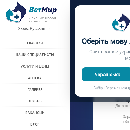
Главная /
Вопросы вр
Язык:
Русский
ПЛОХО
Оберіть мову
ГЛАВНАЯ
Вопрос врачу №103
Сайт працює укра
НАШИ СПЕЦИАЛИСТЫ
м
УСЛУГИ И ЦЕНЫ
Вопрос владель
Українська
Дата вопроса:
1
АПТЕКА
Здравствуйт
Вибір збережеться д
ГАЛЕРЕЯ
переела. Те
Ответ в
ОТЗЫВЫ
Дата от
ВАКАНСИИ
Здр
обс
БЛОГ