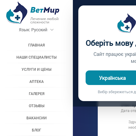
Главная /
Вопросы вр
Язык:
Русский
ПЕРВЫ
Оберіть мову
ГЛАВНАЯ
Вопрос врачу №119
Сайт працює укра
НАШИ СПЕЦИАЛИСТЫ
м
УСЛУГИ И ЦЕНЫ
Вопрос владель
Українська
Дата вопроса:
1
АПТЕКА
Здравствуйт
Вибір збережеться д
ГАЛЕРЕЯ
чем и за ско
Ответ в
ОТЗЫВЫ
Дата от
ВАКАНСИИ
Здра
нео
БЛОГ