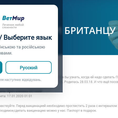
ачу /
Вопрос врачу №119
Е ПРИВИВКИ БРИТАНЦУ
 / Выберите язык
їнською та російською
овами.
ца: Лилия
Русский
7.01.2020 01:01
е, завели прекрасную британочку. Хотела бы узнать, когда ей надо сделать 
ля наступних відвідувань.
лько дней перед прививкой. Ей сейчас 2,1. Родилась 28.03.18. И что ещё посов
рача: Врач клиники ВЕТМИР
вета:
17.01.2020 01:01
вствуйте. Перед вакцинацией необходимо проглистить 2 раза с интервалом в 
бходимое,сделать вакцинацию можно у нас. Паспорт в подарок.