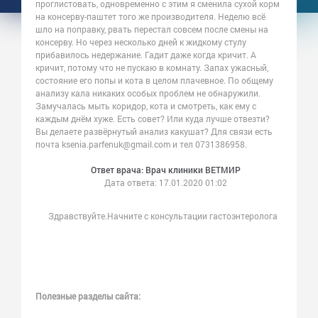
проглистовать, одновременно с этим я сменила сухой корм
на консерву-паштет того же производителя. Неделю всё
шло на поправку, рвать перестал совсем после смены на
консерву. Но через несколько дней к жидкому стулу
прибавилось недержание. Гадит даже когда кричит. А
кричит, потому что не пускаю в комнату. Запах ужасный,
состояние его попы и кота в целом плачевное. По общему
анализу кала никаких особых проблем не обнаружили.
Замучалась мыть коридор, кота и смотреть, как ему с
каждым днём хуже. Есть совет? Или куда лучше отвезти?
Вы делаете развёрнутый анализ какушат? Для связи есть
почта ksenia.parfenuk@gmail.com и тел 0731386958.
Ответ врача: Врач клиники ВЕТМИР
Дата ответа:
17.01.2020 01:02
Здравствуйте.Начните с консультации гастоэнтеролога
Полезные разделы сайта: