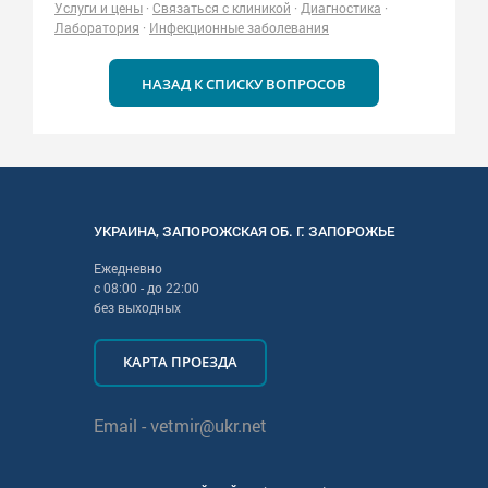
Услуги и цены
·
Связаться с клиникой
·
Диагностика
·
Лаборатория
·
Инфекционные заболевания
НАЗАД К СПИСКУ ВОПРОСОВ
УКРАИНА
,
ЗАПОРОЖСКАЯ
ОБ. Г.
ЗАПОРОЖЬЕ
Ежедневно
с
08:00
- до
22:00
без выходных
КАРТА ПРОЕЗДА
Email -
vetmir@ukr.net