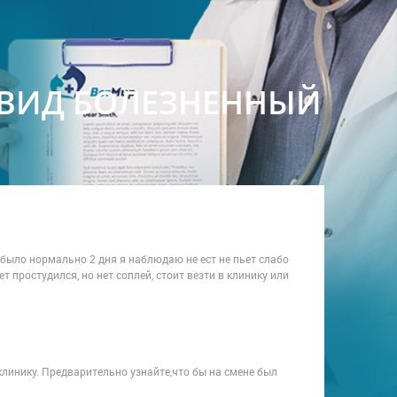
ВИД БОЛЕЗНЕННЫЙ
 было нормально 2 дня я наблюдаю не ест не пьет слабо
т простудился, но нет соплей, стоит везти в клинику или
линику. Предварительно узнайте,что бы на смене был