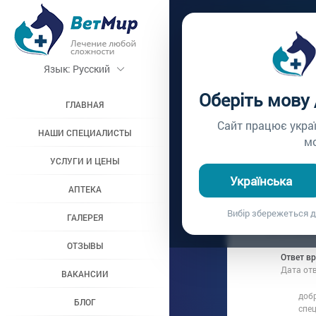
Главная /
Вопросы вр
Язык:
Русский
ШИНШИ
Оберіть мову
ГЛАВНАЯ
Вопрос врачу №126
Сайт працює укра
НАШИ СПЕЦИАЛИСТЫ
м
УСЛУГИ И ЦЕНЫ
Вопрос владель
Українська
Дата вопроса:
1
АПТЕКА
Добрый день
Вибір збережеться д
ГАЛЕРЕЯ
двигается, 
что то можн
ОТЗЫВЫ
Ответ в
Дата от
ВАКАНСИИ
доб
БЛОГ
спе