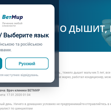
ачу /
Вопрос врачу №126
ЛЛА ТЯЖЕЛО ДЫШИТ, 
 / Выберите язык
їнською та російською
овами.
ца: Анна
Русский
7.01.2020 01:04
,подскажите шиншилле плохо, что делать., тяжело дышит мальчик 5 лет, все
ля наступних відвідувань.
очень похудел, вопрос что делать, в доме не жарко, работал кондиционер, може
о сделать в домашних условиях?
рача: Врач клиники ВЕТМИР
вета:
17.01.2020 01:04
рый день. Ничего в домашних условиях не предпринимайте-отправляйтесь в к
циалист по шиншиллам