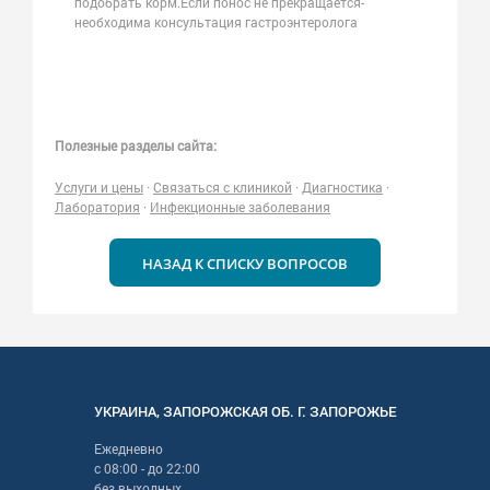
подобрать корм.Если понос не прекращается-
необходима консультация гастроэнтеролога
Полезные разделы сайта:
Услуги и цены
·
Связаться с клиникой
·
Диагностика
·
Лаборатория
·
Инфекционные заболевания
НАЗАД К СПИСКУ ВОПРОСОВ
УКРАИНА
,
ЗАПОРОЖСКАЯ
ОБ. Г.
ЗАПОРОЖЬЕ
Ежедневно
с
08:00
- до
22:00
без выходных