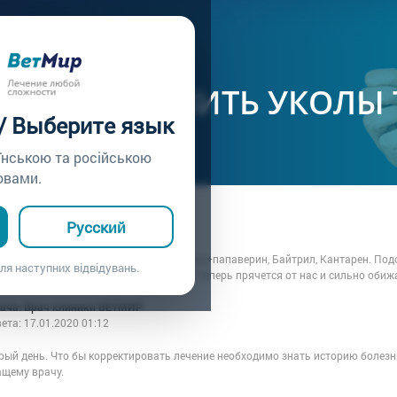
ачу /
Вопрос врачу №139
 ЛИ ЗАМЕНИТЬ УКОЛЫ 
 / Выберите язык
їнською та російською
овами.
а: Ольга
Русский
7.01.2020 01:12
. Кошке назначили такие уколы: но шпа+папаверин, Байтрил, Кантарен. Подс
ля наступних відвідувань.
блетками? Кололи дома 5 дней, кошка теперь прячется от нас и сильно обиж
рача: Врач клиники ВЕТМИР
вета:
17.01.2020 01:12
рый день. Что бы корректировать лечение необходимо знать историю болез
ащему врачу.