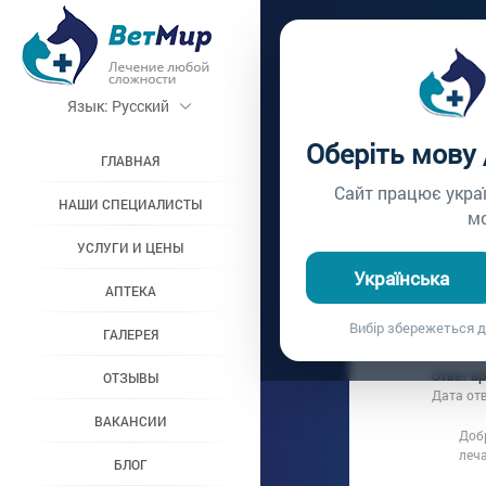
Главная /
Вопросы вр
Язык:
Русский
МОЖНО
Оберіть мову
ГЛАВНАЯ
Вопрос врачу №139
Сайт працює укра
НАШИ СПЕЦИАЛИСТЫ
м
УСЛУГИ И ЦЕНЫ
Вопрос владельц
Українська
Дата вопроса:
1
АПТЕКА
Добрый день
Вибір збережеться д
ГАЛЕРЕЯ
заменить та
Ответ в
ОТЗЫВЫ
Дата от
ВАКАНСИИ
Доб
леч
БЛОГ