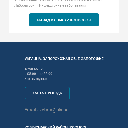
Услуги и цены
·
Связаться с клиникой
·
Диагностика
·
Лаборатория
·
Инфекционные заболевания
НАЗАД К СПИСКУ ВОПРОСОВ
УКРАИНА
,
ЗАПОРОЖСКАЯ
ОБ. Г.
ЗАПОРОЖЬЕ
Ежедневно
с
08:00
- до
22:00
без выходных
КАРТА ПРОЕЗДА
Email -
vetmir@ukr.net
КОММУНАРСКИЙ РАЙОН (КОСМОС)