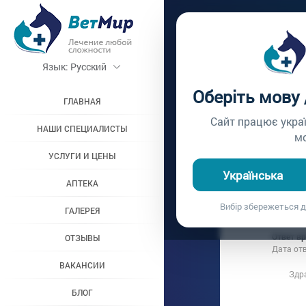
Главная /
Вопросы вр
Язык:
Русский
ЧИСТК
Оберіть мову
ГЛАВНАЯ
Вопрос врачу №148
Сайт працює укра
НАШИ СПЕЦИАЛИСТЫ
м
УСЛУГИ И ЦЕНЫ
Вопрос владель
Українська
Дата вопроса:
1
АПТЕКА
Здравствуйт
Вибір збережеться д
ГАЛЕРЕЯ
запущеннос
Ответ в
ОТЗЫВЫ
Дата от
ВАКАНСИИ
Здра
БЛОГ