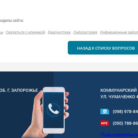
зделы сайта:
ны
·
Связаться с клиникой
·
Диагностика
·
Лаборатория
·
Инфекционные забо
НАЗАД К СПИСКУ ВОПРОСОВ
ОБ. Г.
ЗАПОРОЖЬЕ
КОММУНАРСКИЙ 
УЛ.
ЧУМАЧЕНКО 
(098) 978-8
(050) 788-8
Пользовательс