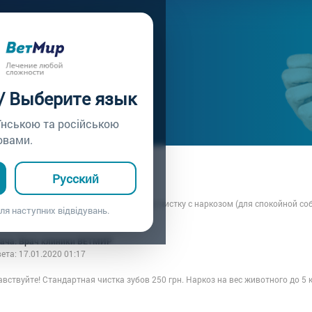
ачу /
Вопрос врачу №148
А ЗУБОВ
 / Выберите язык
їнською та російською
овами.
ца: Анастасия
Русский
7.01.2020 01:17
е, хочу узнать цену на ультразвуковую чистку с наркозом (для спокойной соб
ля наступних відвідувань.
ти.
рача: Врач клиники ВЕТМИР
вета:
17.01.2020 01:17
вствуйте! Стандартная чистка зубов 250 грн. Наркоз на вес животного до 5 к