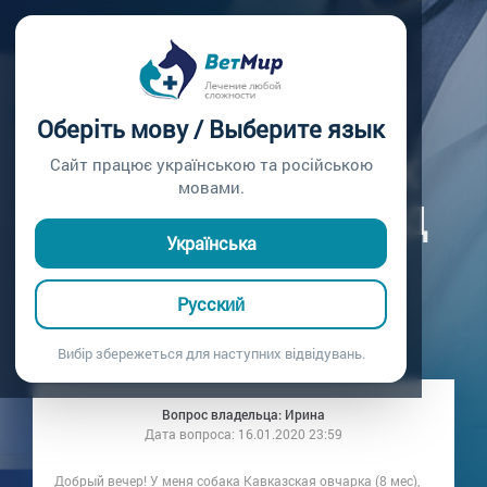
Главная /
Вопросы врачу /
Вопрос врачу №16
ЗАМЕТИЛА У
Оберіть мову / Выберите язык
СОБАКИ 2 ТВЕРДЫХ
Сайт працює українською та російською
мовами.
ОБРАЗОВАНИЯ ПОД
Українська
РЕБРАМИ
Русский
Вопрос врачу №16
Вибір збережеться для наступних відвідувань.
Вопрос владельца: Ирина
Дата вопроса:
16.01.2020 23:59
Добрый вечер! У меня собака Кавказская овчарка (8 мес),