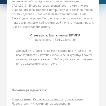
маленький либо дождик во второй половине дня
07.01.2019г. Вчера котенок "вернул" все что съел, но без
инородного тела. Водила к ветеринару. Она сказала, что бы
рентген сделали. Прописала пить отвар из семян льна.
Также сделали уколы. Сегодня утром покормила котенка, но
пока все в порядке. Сейчас игривый и очень кушать просит.
Была бы благодарна ответу.
Ответ врача: Врач клиники ВЕТМИР
Дата ответа:
17.01.2020 01:25
Добрый день. Можно..,но если доктор посчитал,что нет
необходимости и котенок хорошо себя чувствует-зачем
лишний раз делать наркоз. Наблюдайте за состоянием
питомца,держите на контроле
Полезные разделы сайта:
Услуги и цены
·
Связаться с клиникой
·
Диагностика
·
Лаборатория
·
Инфекционные заболевания