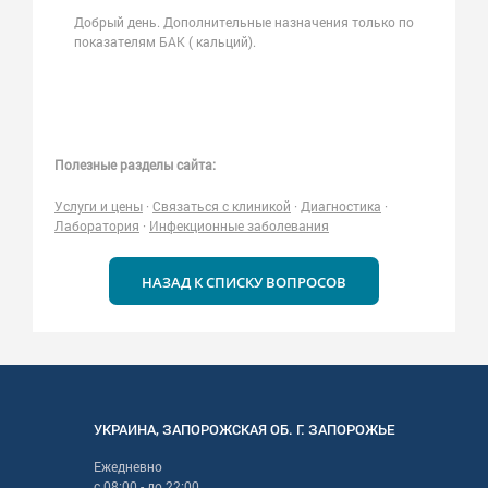
Добрый день. Дополнительные назначения только по
показателям БАК ( кальций).
Полезные разделы сайта:
Услуги и цены
·
Связаться с клиникой
·
Диагностика
·
Лаборатория
·
Инфекционные заболевания
НАЗАД К СПИСКУ ВОПРОСОВ
УКРАИНА
,
ЗАПОРОЖСКАЯ
ОБ. Г.
ЗАПОРОЖЬЕ
Ежедневно
с
08:00
- до
22:00