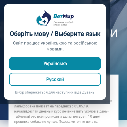
Главная /
Вопросы врачу /
Вопрос врачу №190
У СОБАКИ ОТКАЗАЛИ
Оберіть мову / Выберите язык
ЗАДНИЕ ЛАПЫ.
Сайт працює українською та російською
мовами.
Вопрос врачу №190
Українська
Русский
Вопрос владельца: Олег
Дата вопроса:
17.01.2020 01:46
Вибір збережеться для наступних відвідувань.
Здравствуйте! У меня такса 6 лет 04.05.19 отказали задним
лапы(собака ползает на передних) с 05.05.19.
начали(десяти дневный курс лечение пять уколов в день+
таблетки) это всё прописал и делал ветврач. 10 дней
прошло,а собаке не лучше. Подскажите что делать.