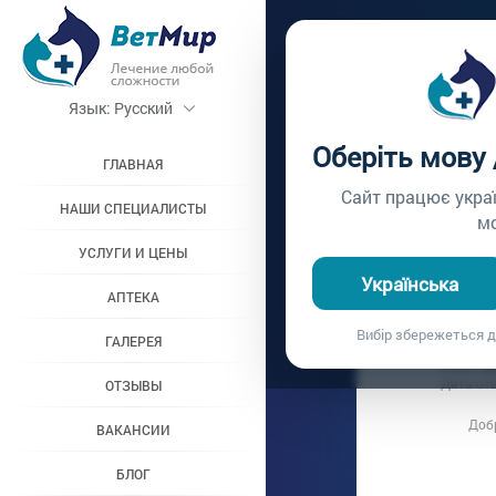
Главная /
Вопросы вр
Язык:
Русский
ПОДСТ
Оберіть мову
ГЛАВНАЯ
Вопрос врачу №200
Сайт працює укра
НАШИ СПЕЦИАЛИСТЫ
м
УСЛУГИ И ЦЕНЫ
Вопрос владель
Українська
Дата вопроса:
1
АПТЕКА
Подстричь к
Вибір збережеться д
ГАЛЕРЕЯ
Ответ в
Дата от
ОТЗЫВЫ
Добр
ВАКАНСИИ
БЛОГ