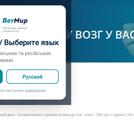
ачу /
Вопрос врачу №200
РИЧЬ КОШКУ ВОЗГ У ВА
 / Выберите язык
їнською та російською
овами.
ца: Артём
Русский
7.01.2020 01:53
ошку возг у вас?
ля наступних відвідувань.
рача: Врач клиники ВЕТМИР
вета:
17.01.2020 01:53
ый день. Гигиеническая стрижка котика до 5 кг. стоит - 300 грн + наркоз 10