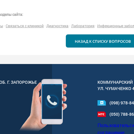
зделы сайта:
ны
·
Связаться с клиникой
·
Диагностика
·
Лаборатория
·
Инфекционные забо
НАЗАД К СПИСКУ ВОПРОСОВ
ОБ. Г.
ЗАПОРОЖЬЕ
КОММУНАРСКИЙ 
УЛ.
ЧУМАЧЕНКО 
(098) 978-8
(050) 788-8
Пользовательс
соглашение