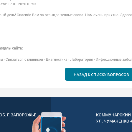
вета:
17.01.2020 01:53
рый день! Спасибо Вам за отзыв,за теплые слова! Нам очень приятно! Здор
зделы сайта:
ны
·
Связаться с клиникой
·
Диагностика
·
Лаборатория
·
Инфекционные забо
НАЗАД К СПИСКУ ВОПРОСОВ
ОБ. Г.
ЗАПОРОЖЬЕ
КОММУНАРСКИЙ 
УЛ.
ЧУМАЧЕНКО 