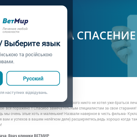
ачу /
Вопрос врачу №201
ДАРНОСТЬ ЗА СПАСЕНИ
 / Выберите язык
їнською та російською
овами.
Русский
ца: Анастасия
ля наступних відвідувань.
7.01.2020 01:53
иника) вылечили нашего мальчика ,которого никто не хотел уже браться лечи
ок- всё поражено !! Спасибо замечательным специалистам за свои старания!
дь мы очень злые хоть и маленькие! Назвали наверное в честь фильма- Кукла
 вам и успехов в вашем нелёгком деле) расширяетесь,ведь хорошо когда т
!
рача: Врач клиники ВЕТМИР