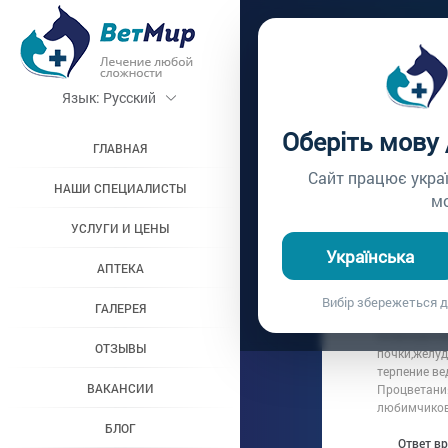
Главная /
Вопросы вр
Язык:
Русский
БЛАГО
Оберіть мову
ЧАКИ
ГЛАВНАЯ
Сайт працює укра
НАШИ СПЕЦИАЛИСТЫ
м
Вопрос врачу №201
УСЛУГИ И ЦЕНЫ
Українська
АПТЕКА
Вопрос владель
Вибір збережеться д
Дата вопроса:
1
ГАЛЕРЕЯ
Отличная кл
ОТЗЫВЫ
почки,желуд
терпение ве
ВАКАНСИИ
Процветания
любимчиков
БЛОГ
Ответ в