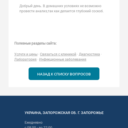
Добрый день. В домашних условиях не возможно
провести анализ,так как делается глубокий соскоб.
Полезные разделы сайта:
Услуги и цены
·
Связаться с клиникой
·
Диагностика
·
Лаборатория
·
Инфекционные заболевания
НАЗАД К СПИСКУ ВОПРОСОВ
УКРАИНА
,
ЗАПОРОЖСКАЯ
ОБ. Г.
ЗАПОРОЖЬЕ
Ежедневно
с
08:00
- до
22:00