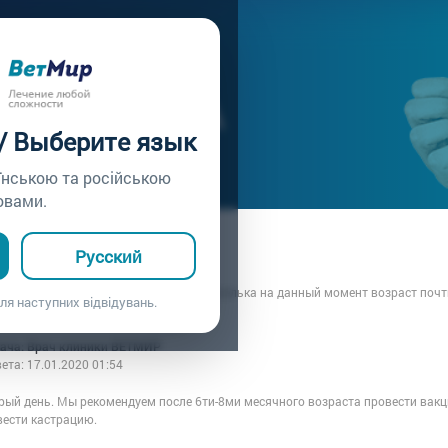
ачу /
Вопрос врачу №203
АЦИЯ ЙОРКА
 / Выберите язык
їнською та російською
овами.
а: Алексей
Русский
7.01.2020 01:54
! Нужно сделать кастрацию йорка кобелька на данный момент возраст почти
ля наступних відвідувань.
ерацию?
рача: Врач клиники ВЕТМИР
вета:
17.01.2020 01:54
рый день. Мы рекомендуем после 6ти-8ми месячного возраста провести вакц
вести кастрацию.