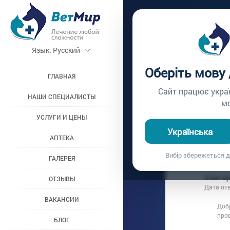
Главная /
Вопросы вр
Язык:
Русский
КАСТР
Оберіть мову
ГЛАВНАЯ
Вопрос врачу №203
Сайт працює укра
НАШИ СПЕЦИАЛИСТЫ
м
УСЛУГИ И ЦЕНЫ
Вопрос владельц
Українська
Дата вопроса:
1
АПТЕКА
Добрый день
Вибір збережеться д
ГАЛЕРЕЯ
сделать оп
Ответ в
ОТЗЫВЫ
Дата от
ВАКАНСИИ
Доб
про
БЛОГ