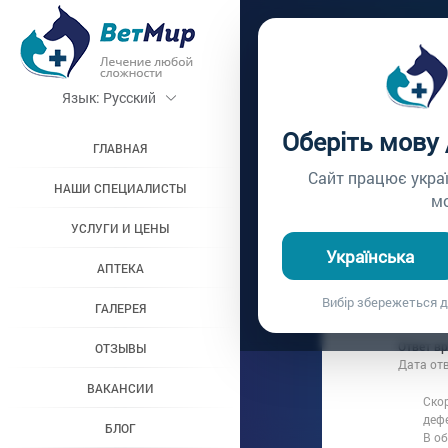
Главная /
Вопросы вр
Язык:
Русский
ПИТАН
Оберіть мову
ГЛАВНАЯ
Вопрос врачу №21
Сайт працює укра
НАШИ СПЕЦИАЛИСТЫ
м
УСЛУГИ И ЦЕНЫ
Вопрос владельц
Українська
Дата вопроса:
1
АПТЕКА
При переход
Вибір збережеться д
ГАЛЕРЕЯ
сухой корм 
Ответ в
ОТЗЫВЫ
Дата от
ВАКАНСИИ
Скор
деф
БЛОГ
В о