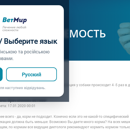
ачу /
Вопрос врачу №21
ИЕ И УСВОЯЕМОСТЬ
 / Выберите язык
їнською та російською
овами.
а: Татьяна
Русский
7.01.2020 00:01
е с натурального корма на сухой , дефекация у собаки происходит 4 -5 раз в д
ля наступних відвідувань.
собакой плохо усваивается?
рача: Врач клиники ВЕТМИР
вета:
17.01.2020 00:01
ее всего - да, корм не подходит. Конечно если это не какой-то специфический
екация должна быть меньше. Возможно Вы даете много корма? На всех мешка
бщем, по кормам все ведущие диетологи рекомендуют кормить кормом только 