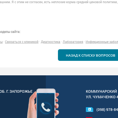
шним. Я с этим не согласен, есть неплохие корма средней ценовой политики, 
зделы сайта:
ны
·
Связаться с клиникой
·
Диагностика
·
Лаборатория
·
Инфекционные забо
НАЗАД К СПИСКУ ВОПРОСОВ
ОБ. Г.
ЗАПОРОЖЬЕ
КОММУНАРСКИЙ 
УЛ.
ЧУМАЧЕНКО 
(098) 978-8