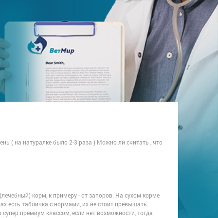
ень ( на натуралке было 2-3 раза ) Можно ли считать , что
 (лечебный) корм, к примеру - от запоров. На сухом корме
х есть табличка с нормами, их не стоит превышать.
супер премиум классом, если нет возможности, тогда