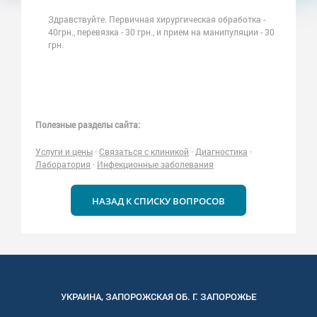
Здравствуйте. Первичная хирургическая обработка -
40грн., перевязка - 30 грн., и прием на манипуляции - 30
грн.
Полезные разделы сайта:
Услуги и цены
·
Связаться с клиникой
·
Диагностика
·
Лаборатория
·
Инфекционные заболевания
НАЗАД К СПИСКУ ВОПРОСОВ
УКРАИНА
,
ЗАПОРОЖСКАЯ
ОБ. Г.
ЗАПОРОЖЬЕ