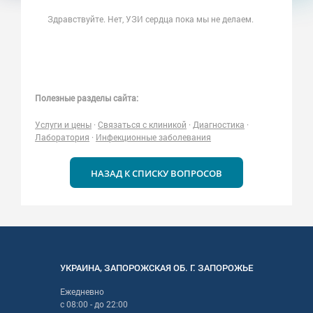
Здравствуйте. Нет, УЗИ сердца пока мы не делаем.
Полезные разделы сайта:
Услуги и цены
·
Связаться с клиникой
·
Диагностика
·
Лаборатория
·
Инфекционные заболевания
НАЗАД К СПИСКУ ВОПРОСОВ
УКРАИНА
,
ЗАПОРОЖСКАЯ
ОБ. Г.
ЗАПОРОЖЬЕ
Ежедневно
с
08:00
- до
22:00