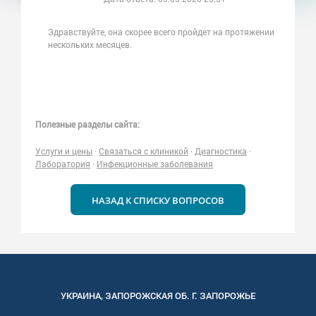
Здравствуйте, она скорее всего пройдет на протяжении
нескольких месяцев.
Полезные разделы сайта:
Услуги и цены
·
Связаться с клиникой
·
Диагностика
·
Лаборатория
·
Инфекционные заболевания
НАЗАД К СПИСКУ ВОПРОСОВ
УКРАИНА
,
ЗАПОРОЖСКАЯ
ОБ. Г.
ЗАПОРОЖЬЕ