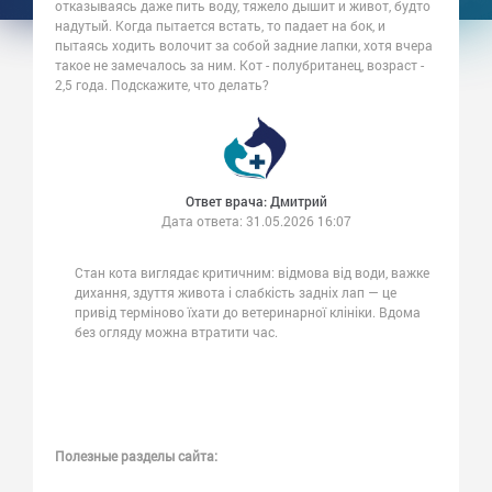
отказываясь даже пить воду, тяжело дышит и живот, будто
надутый. Когда пытается встать, то падает на бок, и
пытаясь ходить волочит за собой задние лапки, хотя вчера
такое не замечалось за ним. Кот - полубританец, возраст -
2,5 года. Подскажите, что делать?
Ответ врача: Дмитрий
Дата ответа:
31.05.2026 16:07
Стан кота виглядає критичним: відмова від води, важке
дихання, здуття живота і слабкість задніх лап — це
привід терміново їхати до ветеринарної клініки. Вдома
без огляду можна втратити час.
Полезные разделы сайта: