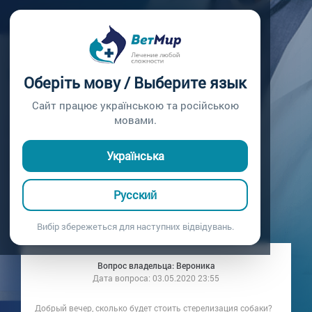
Главная /
Вопросы врачу /
Вопрос врачу №251
СКОЛЬКО БУДЕТ
Оберіть мову / Выберите язык
СТОИТЬ
Сайт працює українською та російською
мовами.
СТЕРЕЛИЗАЦИЯ
Українська
СОБАКИ?
Русский
Вопрос врачу №251
Вибір збережеться для наступних відвідувань.
Вопрос владельца: Вероника
Дата вопроса:
03.05.2020 23:55
Добрый вечер, сколько будет стоить стерелизация собаки?