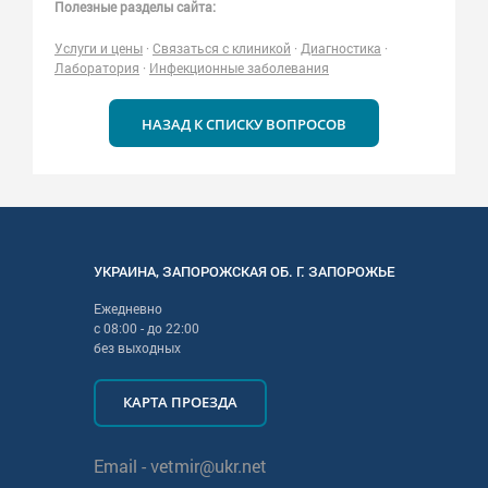
Полезные разделы сайта:
Услуги и цены
·
Связаться с клиникой
·
Диагностика
·
Лаборатория
·
Инфекционные заболевания
НАЗАД К СПИСКУ ВОПРОСОВ
УКРАИНА
,
ЗАПОРОЖСКАЯ
ОБ. Г.
ЗАПОРОЖЬЕ
Ежедневно
с
08:00
- до
22:00
без выходных
КАРТА ПРОЕЗДА
Email -
vetmir@ukr.net