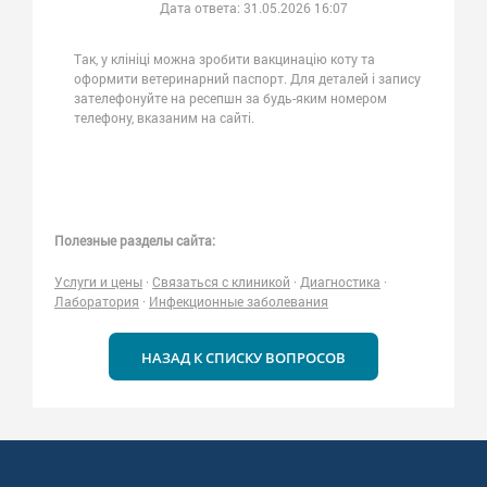
Дата ответа:
31.05.2026 16:07
Так, у клініці можна зробити вакцинацію коту та
оформити ветеринарний паспорт. Для деталей і запису
зателефонуйте на ресепшн за будь-яким номером
телефону, вказаним на сайті.
Полезные разделы сайта:
Услуги и цены
·
Связаться с клиникой
·
Диагностика
·
Лаборатория
·
Инфекционные заболевания
НАЗАД К СПИСКУ ВОПРОСОВ