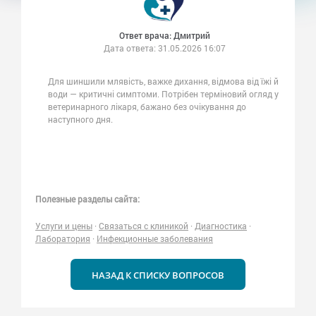
Ответ врача: Дмитрий
Дата ответа:
31.05.2026 16:07
Для шиншили млявість, важке дихання, відмова від їжі й
води — критичні симптоми. Потрібен терміновий огляд у
ветеринарного лікаря, бажано без очікування до
наступного дня.
Полезные разделы сайта:
Услуги и цены
·
Связаться с клиникой
·
Диагностика
·
Лаборатория
·
Инфекционные заболевания
НАЗАД К СПИСКУ ВОПРОСОВ