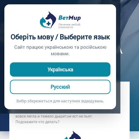
Главная /
Вопросы врачу /
Вопрос врачу №280
ЛЕЖИТ И ТЯЖЕЛО
Оберіть мову / Выберите язык
ДЫШИТ ШИНШИЛА
Сайт працює українською та російською
мовами.
Вопрос врачу №280
Українська
Русский
Вопрос владельца: Иван
Дата вопроса:
15.04.2022 23:51
Вибір збережеться для наступних відвідувань.
Шиншила стала очень вялая,забилась в уголок,а потом и
вовсе легла и тяжело дышит,не ест не пьет.
Подскажите что делать?