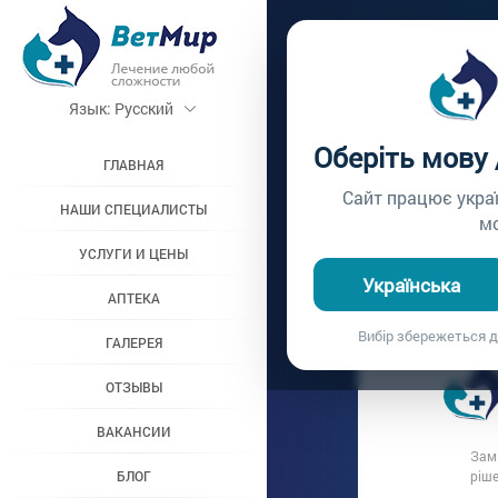
Главная /
Вопросы вр
Язык:
Русский
ПЕРВА
Оберіть мову
ГЛАВНАЯ
Вопрос врачу №288
Сайт працює укра
НАШИ СПЕЦИАЛИСТЫ
м
УСЛУГИ И ЦЕНЫ
Вопрос владельц
Українська
Дата вопроса:
1
АПТЕКА
Сделали пе
Вибір збережеться д
ГАЛЕРЕЯ
ОТЗЫВЫ
ВАКАНСИИ
Замі
БЛОГ
ріше