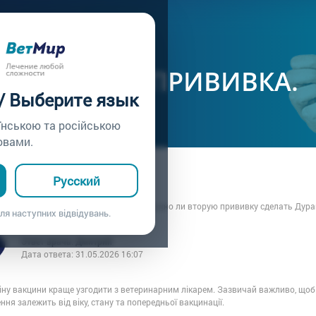
ачу /
Вопрос врачу №288
Я И ВТОРАЯ ПРИВИВКА.
 / Выберите язык
їнською та російською
овами.
а: Елена
Русский
0.12.2022 14:36
рвую прививку Вангард плюс 5/CVL.Можно ли вторую прививку сделать Дура
ля наступних відвідувань.
Ответ врача: Дмитрий
Дата ответа:
31.05.2026 16:07
ну вакцини краще узгодити з ветеринарним лікарем. Зазвичай важливо, щоб 
ння залежить від віку, стану та попередньої вакцинації.