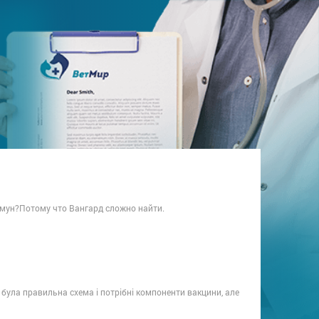
мун?Потому что Вангард сложно найти.
була правильна схема і потрібні компоненти вакцини, але