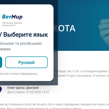
ачу /
Вопрос врачу №297
Ы РВОТЫ У КОТА
 / Выберите язык
їнською та російською
овами.
ца: Юлия
Русский
5.04.2023 19:11
р! Подскажите пожалуйста, у кота 1.6 месяцев; вес 5.2кг. в последнее время
ля наступних відвідувань.
ия? Какая норма по количеству на один прием? Корм ( консервы). И можно л
Ответ врача: Дмитрий
Дата ответа:
31.05.2026 16:07
ви до блювання після їжі можуть бути через переїдання, швидке ковтання, к
еби. Якщо симптом повторюється — краще огляд у клініці.