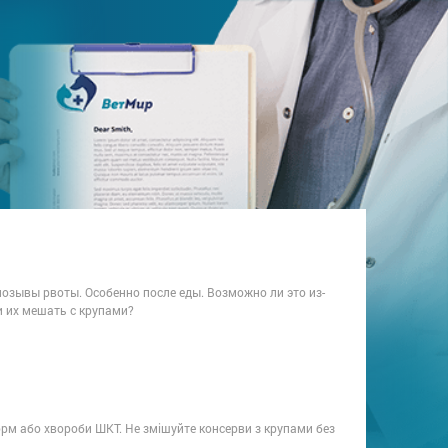
 позывы рвоты. Особенно после еды. Возможно ли это из-
и их мешать с крупами?
орм або хвороби ШКТ. Не змішуйте консерви з крупами без