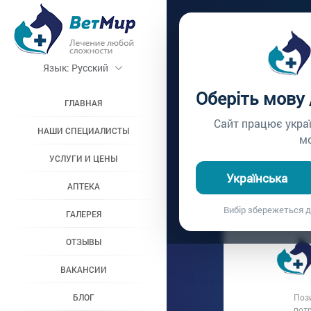
Главная /
Вопросы вр
Язык:
Русский
ПОЗЫВ
Оберіть мову
ГЛАВНАЯ
Вопрос врачу №297
Сайт працює укра
НАШИ СПЕЦИАЛИСТЫ
м
УСЛУГИ И ЦЕНЫ
Вопрос владель
Українська
Дата вопроса:
0
АПТЕКА
Добрый вече
Вибір збережеться д
ГАЛЕРЕЯ
за переедан
ОТЗЫВЫ
ВАКАНСИИ
БЛОГ
Пози
потр