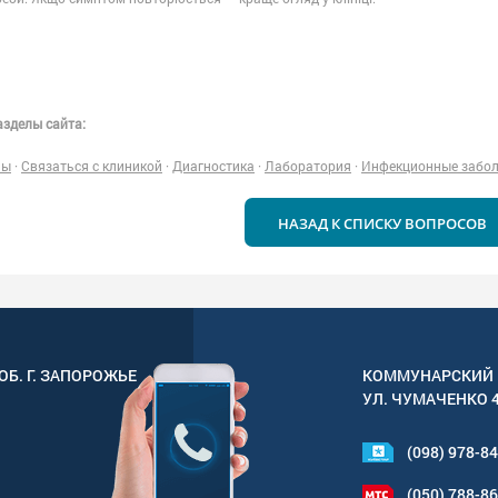
зделы сайта:
ны
·
Связаться с клиникой
·
Диагностика
·
Лаборатория
·
Инфекционные забо
НАЗАД К СПИСКУ ВОПРОСОВ
ОБ. Г.
ЗАПОРОЖЬЕ
КОММУНАРСКИЙ 
УЛ.
ЧУМАЧЕНКО 
(098) 978-8
(050) 788-8