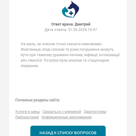
Ответ врача: Дмитрий
Дата ответа:
31.05.2026 16:07
На жаль, за описом точно сказати неможливо.
Жовтяниця, бліді слизові та різке погіршення можуть
бути при тяжкому ураженні печінки, інфекції, інтоксикації
або гемолізі. Потрібні були аналізи та стаціонарне
лікування.
Полезные разделы сайта:
Услуги и цены
·
Связаться с клиникой
·
Диагностика
·
Лаборатория
·
Инфекционные заболевания
НАЗАД К СПИСКУ ВОПРОСОВ